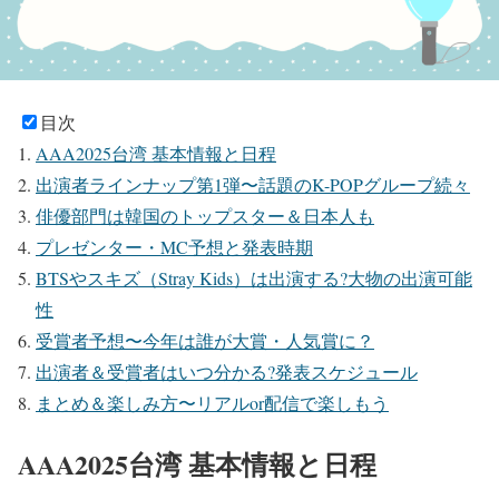
目次
AAA2025台湾 基本情報と日程
出演者ラインナップ第1弾〜話題のK-POPグループ続々
俳優部門は韓国のトップスター＆日本人も
プレゼンター・MC予想と発表時期
BTSやスキズ（Stray Kids）は出演する?大物の出演可能
性
受賞者予想〜今年は誰が大賞・人気賞に？
出演者＆受賞者はいつ分かる?発表スケジュール
まとめ＆楽しみ方〜リアルor配信で楽しもう
AAA2025台湾 基本情報と日程