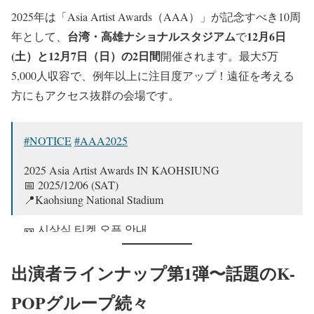
2025年は「Asia Artist Awards（AAA）」が記念すべき10周
台湾・高雄ナショナルスタジアム
12月6日
年として、
で
(土）と12月7日（日）の2日間
開催されます。最大5万
5,000人収容で、例年以上に注目度アップ！遠征を考える
方にもアクセス抜群の会場です。
#NOTICE
#AAA2025
2025 Asia Artist Awards IN KAOHSIUNG
📅 2025/12/06 (SAT)
📍Kaohsiung National Stadium
🎫 시상식 티켓 오픈 안내
➤ NOL 티켓 (Interpark Global)
예매 시작: 2025/09/06 13:00 (GMT+8)
出演者ラインナップ第1弾〜話題のK-
※ 자세한 내용은 아래 페이지에서 확인해주세요.
한국 국적…
pic.twitter.com/dl60Msg3yd
POPグループ続々