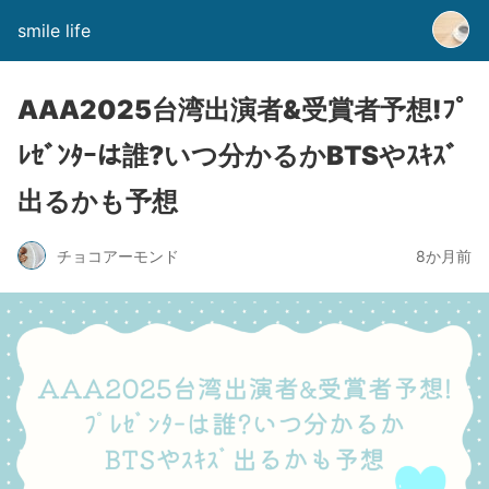
smile life
AAA2025台湾出演者&受賞者予想!ﾌﾟ
ﾚｾﾞﾝﾀｰは誰?いつ分かるかBTSやｽｷｽﾞ
出るかも予想
チョコアーモンド
8か月前