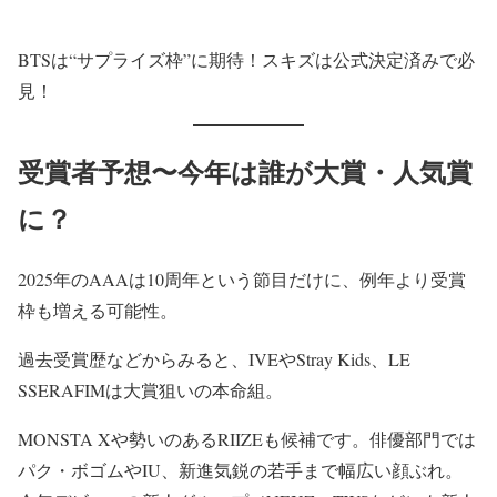
BTSは“サプライズ枠”に期待！スキズは公式決定済みで必
見！
受賞者予想〜今年は誰が大賞・人気賞
に？
2025年のAAAは10周年という節目だけに、例年より受賞
枠も増える可能性。
過去受賞歴などからみると、IVEやStray Kids、LE
SSERAFIMは大賞狙いの本命組。
MONSTA Xや勢いのあるRIIZEも候補です。俳優部門では
パク・ボゴムやIU、新進気鋭の若手まで幅広い顔ぶれ。