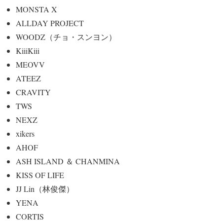
MONSTA X
ALLDAY PROJECT
WOODZ（チョ・スンヨン）
KiiiKiii
MEOVV
ATEEZ
CRAVITY
TWS
NEXZ
xikers
AHOF
ASH ISLAND ＆ CHANMINA
KISS OF LIFE
JJ Lin（林俊傑）
YENA
CORTIS