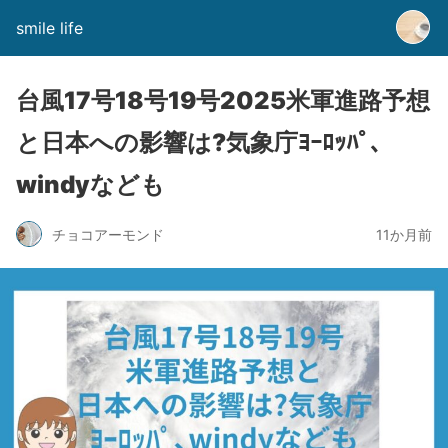
smile life
台風17号18号19号2025米軍進路予想
と日本への影響は?気象庁ﾖｰﾛｯﾊﾟ､
windyなども
チョコアーモンド
11か月前