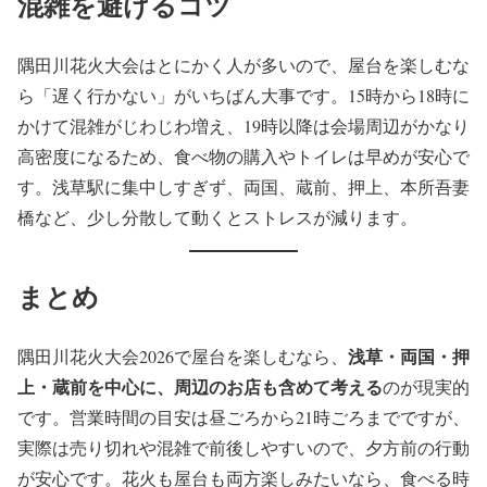
混雑を避けるコツ
隅田川花火大会はとにかく人が多いので、屋台を楽しむな
ら「遅く行かない」がいちばん大事です。15時から18時に
かけて混雑がじわじわ増え、19時以降は会場周辺がかなり
高密度になるため、食べ物の購入やトイレは早めが安心で
す。浅草駅に集中しすぎず、両国、蔵前、押上、本所吾妻
橋など、少し分散して動くとストレスが減ります。
まとめ
浅草・両国・押
隅田川花火大会2026で屋台を楽しむなら、
上・蔵前を中心に、周辺のお店も含めて考える
のが現実的
です。営業時間の目安は昼ごろから21時ごろまでですが、
実際は売り切れや混雑で前後しやすいので、夕方前の行動
が安心です。花火も屋台も両方楽しみたいなら、食べる時