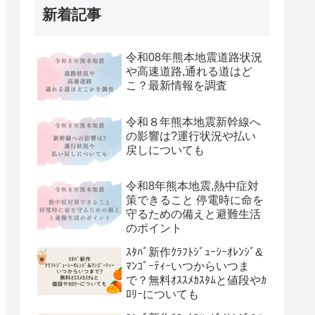
新着記事
令和08年熊本地震道路状況
や高速道路,通れる道はど
こ？最新情報を調査
令和８年熊本地震新幹線へ
の影響は?運行状況や払い
戻しについても
令和8年熊本地震,熱中症対
策できること 停電時に命を
守るための備えと避難生活
のポイント
ｽﾀﾊﾞ新作ｸﾗﾌﾄｼﾞｭｰｼｰｵﾚﾝｼﾞ&
ﾏﾝｺﾞｰﾃｨｰいつからいつま
で？無料ｵｽｽﾒｶｽﾀﾑと値段やｶ
ﾛﾘｰについても