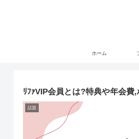
ホーム
ﾘﾌｧVIP会員とは?特典や年会費
話題