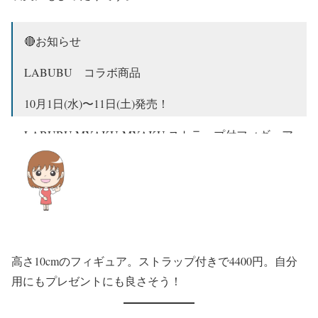
🔴お知らせ
LABUBU コラボ商品
10月1日(水)〜11日(土)発売！
LABUBU MYAKU-MYAKU ストラップ付フィギュア
税込4,400円
LINEアプリを利用したデジタル整理券システムによ
る当日抽選販売をいたします（抽選応募用二次元コ
ードは当日ストア前に設置します）…
pic.twitter.com/onwz5IaHCx
— 2025大阪・関西万博 会場内 オフィシャルストア
高さ10cmのフィギュア。ストラップ付きで4400円。自分
東ゲート店 大丸松坂屋百貨店【公式】
用にもプレゼントにも良さそう！
(@expo2025storedm)
September 24, 2025