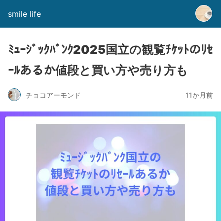
smile life
ﾐｭｰｼﾞｯｸﾊﾞﾝｸ2025国立の観覧ﾁｹｯﾄのﾘｾ
ｰﾙあるか値段と買い方や売り方も
チョコアーモンド
11か月前