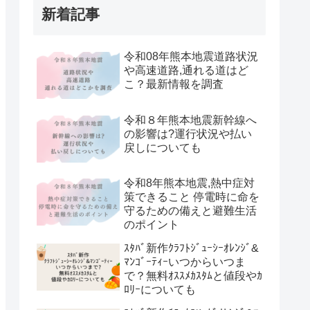
新着記事
令和08年熊本地震道路状況
や高速道路,通れる道はど
こ？最新情報を調査
令和８年熊本地震新幹線へ
の影響は?運行状況や払い
戻しについても
令和8年熊本地震,熱中症対
策できること 停電時に命を
守るための備えと避難生活
のポイント
ｽﾀﾊﾞ新作ｸﾗﾌﾄｼﾞｭｰｼｰｵﾚﾝｼﾞ&
ﾏﾝｺﾞｰﾃｨｰいつからいつま
で？無料ｵｽｽﾒｶｽﾀﾑと値段やｶ
ﾛﾘｰについても