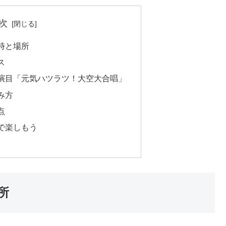
次
時と場所
ス
演目「元気ハツラツ！大空大合唱」
み方
点
で楽しもう
所