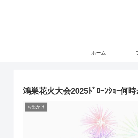
ホーム
鴻巣花火大会2025ﾄﾞﾛｰﾝｼｮ
お出かけ