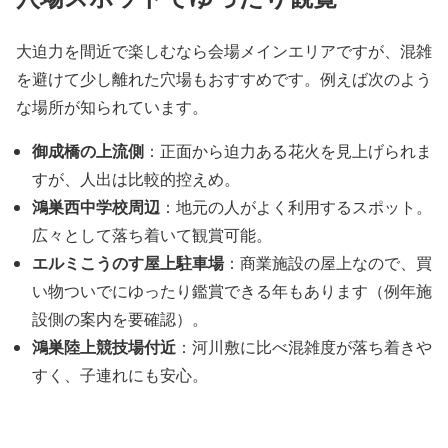
大迫力を間近で楽しむなら会場メインエリアですが、混雑
を避けて少し離れた穴場もおすすめです。例えば次のよう
な場所が知られています。
御成橋の上流側
：正面から迫力ある花火を見上げられま
すが、人出は比較的控えめ。
鴻巣西中学校周辺
：地元の人がよく利用するスポット。
広々として落ち着いて観賞可能。
エルミこうのす屋上駐車場
：商業施設の屋上なので、買
い物ついでにゆったり鑑賞できる年もあります（例年施
設側の案内を要確認）。
鴻巣陸上競技場付近
：河川敷に比べ混雑度が落ち着きや
すく、子連れにも安心。