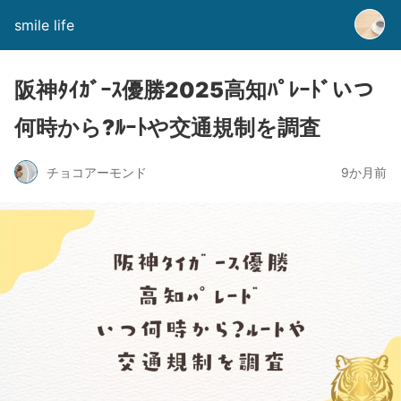
smile life
阪神ﾀｲｶﾞｰｽ優勝2025高知ﾊﾟﾚｰﾄﾞいつ
何時から?ﾙｰﾄや交通規制を調査
チョコアーモンド
9か月前