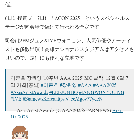
催。
6日に授賞式、7日に「ACON 2025」というスペシャルス
テージが同会場で続けて行われる予定です。
司会は2PMジュノ&IVEウォニョン、人気俳優やアーティ
ストも多数出演！高雄ナショナルスタジアムはアクセスも
良いので、遠征にも便利な立地です。
이준호·장원영 '10주년 AAA 2025' MC 발탁..12월 6일·7
일 개최[공식]
#이준호
#장원영
#AAA
#AAA2025
#AsiaArtistAwards
#LEEJUNHO
#JANGWONYOUNG
#IVE
#StarnewsKorea
https://t.co/Zgov77ydeN
— Asia Artist Awards (@AAA2025STARNEWS)
April
10, 2025