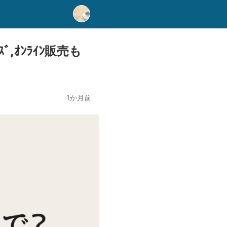
ｽﾞ,ｵﾝﾗｲﾝ販売も
1か月前